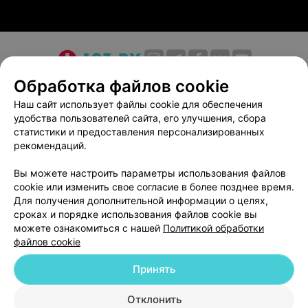
О проекте
Новости проекта
Размещение рекламы
Обработка файлов cookie
Медицинский маркетинг
Публичный договор
Наш сайт использует файлы cookie для обеспечения
удобства пользователей сайта, его улучшения, сбора
Пользовательское соглашение
Способы оплаты
статистики и предоставления персонализированных
Вакансии
Партнеры
рекомендаций.
Написать руководителю 103.by
Вы можете настроить параметры использования файлов
Написать в поддержку
cookie или изменить свое согласие в более позднее время.
Персональные настройки cookie
Для получения дополнительной информации о целях,
сроках и порядке использования файлов cookie вы
Обработка персональных данных
можете ознакомиться с нашей
Политикой обработки
файлов cookie
Принять
Отклонить
ВЫ ВЛАДЕЛЕЦ?